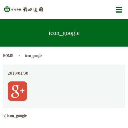
メ
icon_google
HOME
icon_google
2018/01/30
icon_google