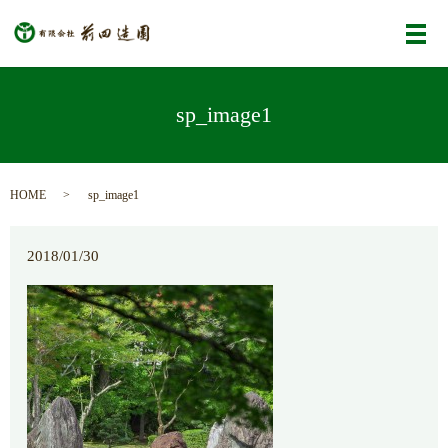
メ
sp_image1
HOME
sp_image1
2018/01/30