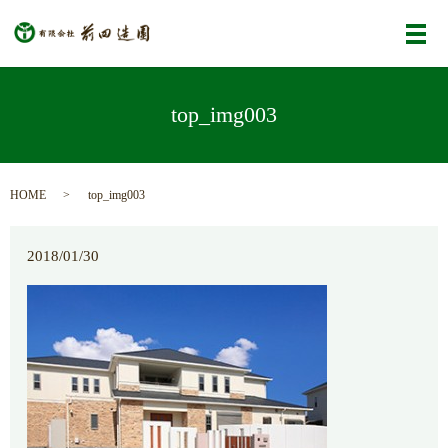
メ
top_img003
HOME
top_img003
2018/01/30